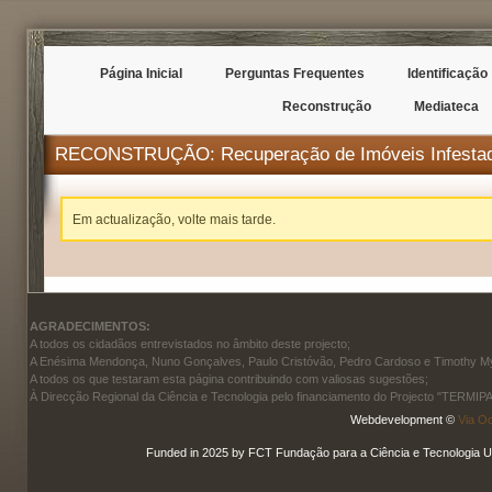
Página Inicial
Perguntas Frequentes
Identificação
Reconstrução
Mediateca
RECONSTRUÇÃO: Recuperação de Imóveis Infesta
Em actualização, volte mais tarde.
AGRADECIMENTOS:
A todos os cidadãos entrevistados no âmbito deste projecto;
A Enésima Mendonça, Nuno Gonçalves, Paulo Cristóvão, Pedro Cardoso e Timothy Myle
A todos os que testaram esta página contribuindo com valiosas sugestões;
À Direcção Regional da Ciência e Tecnologia pelo financiamento do Projecto "TERMIP
Webdevelopment ©
Via O
Funded in 2025 by FCT Fundação para a Ciência e Tecnologia U